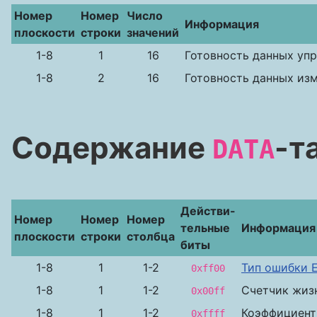
Номер
Номер
Число
Информация
плоскости
строки
значений
1-8
1
16
Готовность данных уп
1-8
2
16
Готовность данных из
Содержание
-т
DATA
Действи-
Номер
Номер
Номер
тельные
Информация
плоскости
строки
столбца
биты
1-8
1
1-2
Тип ошибки 
0xff00
1-8
1
1-2
Счетчик жиз
0x00ff
1-8
1
1-2
Коэффициент
0xffff