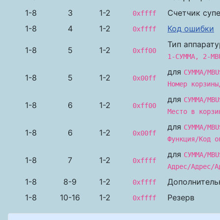
1-8
3
1-2
Счетчик суп
0xffff
1-8
4
1-2
Код ошибки
0xffff
Тип аппарату
1-8
5
1-2
0xff00
1-СУММА, 2-MB
для
СУММА/MBU
1-8
5
1-2
0x00ff
Номер корзины
для
СУММА/MBU
1-8
6
1-2
0xff00
Место в корзи
для
СУММА/MBU
1-8
6
1-2
0x00ff
Функция/Код о
для
СУММА/MBU
1-8
7
1-2
0xffff
Адрес/Адрес/А
1-8
8-9
1-2
Дополнитель
0xffff
1-8
10-16
1-2
Резерв
0xffff