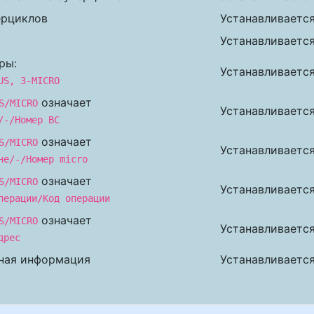
ерциклов
Устанавливается
Устанавливается
ры:
Устанавливается
US, 3-MICRO
означает
S/MICRO
Устанавливается
/-/Номер BC
означает
S/MICRO
Устанавливается
не/-/Номер micro
означает
S/MICRO
Устанавливается
перации/Код операции
означает
S/MICRO
Устанавливается
дрес
ная информация
Устанавливается