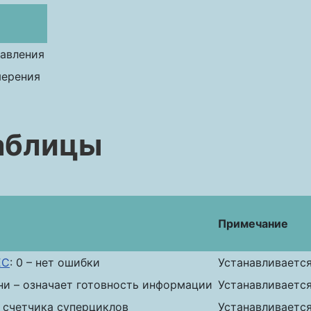
равления
мерения
аблицы
Примечание
EC
: 0 – нет ошибки
Устанавливается
ни – означает готовность информации
Устанавливается
 счетчика суперциклов
Устанавливается