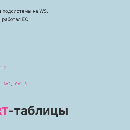
й подсистемы на WS.
 работал EC.
T=2
, A=2, C=1,3
-таблицы
RT