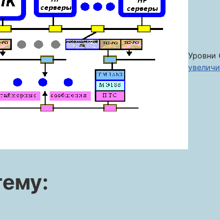
Уровни 
увеличи
тему: