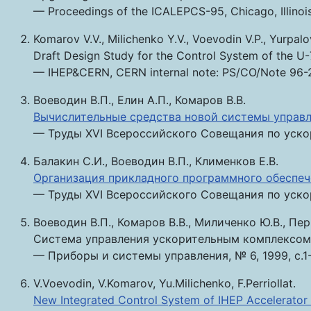
— Proceedings of the ICALEPCS-95, Chicago, Illinois,
Komarov V.V., Milichenko Y.V., Voevodin V.P., Yurpalo
Draft Design Study for the Control System of the 
— IHEP&CERN, CERN internal note: PS/CO/Note 96-26
Воеводин В.П., Елин А.П., Комаров В.В.
Вычислительные средства новой системы управл
— Труды XVI Всероссийского Совещания по ускори
Балакин С.И., Воеводин В.П., Клименков Е.В.
Организация прикладного программного обеспеч
— Труды XVI Всероссийского Совещания по ускори
Воеводин В.П., Комаров В.В., Миличенко Ю.В., Пе
Система управления ускорительным комплексом
— Приборы и системы управления, № 6, 1999, с.1-
V.Voevodin, V.Komarov, Yu.Milichenko, F.Perriollat.
New Integrated Control System of IHEP Accelerato