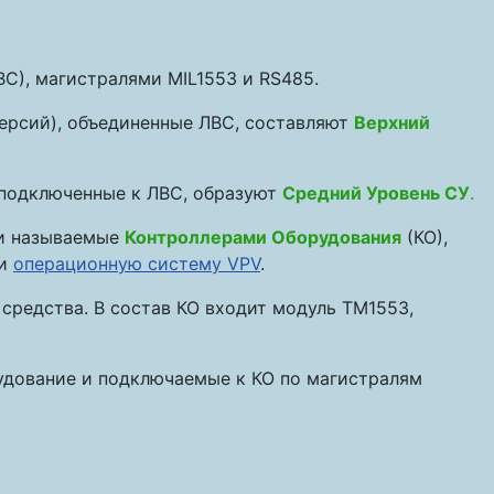
), магистралями MIL1553 и RS485.
ерсий), объединенные ЛВС, составляют
Верхний
 подключенные к ЛВС, образуют
Средний Уровень СУ
.
 и называемые
Контроллерами Оборудования
(КО),
 и
операционную систему VPV
.
средства. В состав КО входит модуль ТМ1553,
удование и подключаемые к КО по магистралям