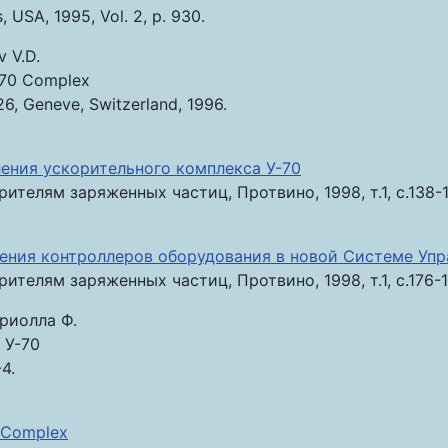
 USA, 1995, Vol. 2, p. 930.
v V.D.
U-70 Complex
, Geneve, Switzerland, 1996.
ения ускорительного комплекса У-70
телям заряженных частиц, Протвино, 1998, т.1, с.138-1
ения контроллеров оборудования в новой Системе Упр
телям заряженных частиц, Протвино, 1998, т.1, с.176-1
рриолла Ф.
 У-70
4.
r Complex