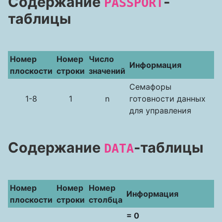
Содержание
-
PASSPORT
таблицы
Номер
Номер
Число
Информация
плоскости
строки
значений
Семафоры
1-8
1
n
готовности данных
для управления
Содержание
-таблицы
DATA
Номер
Номер
Номер
Информация
плоскости
строки
столбца
= 0