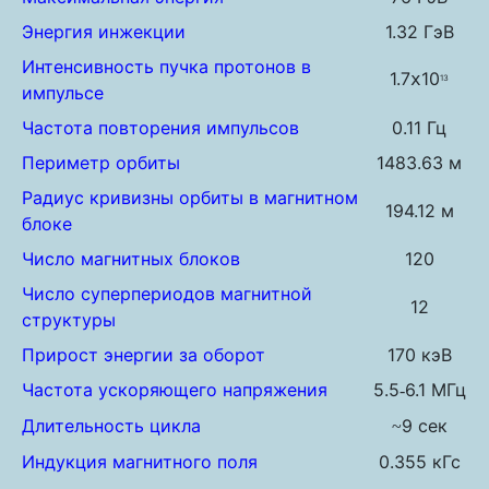
Энергия инжекции
1.32 ГэВ
Интенсивность пучка протонов в
1.7
10
x
13
импульсе
Частота повторения импульсов
0.11 Гц
Периметр орбиты
1483.63 м
Радиус кривизны орбиты в магнитном
194.12 м
блоке
Число магнитных блоков
120
Число суперпериодов магнитной
12
структуры
Прирост энергии за оборот
170 кэВ
Частота ускоряющего напряжения
5.5
6.1 МГц
-
Длительность цикла
9 сек
~
Индукция магнитного поля
0.355 кГс