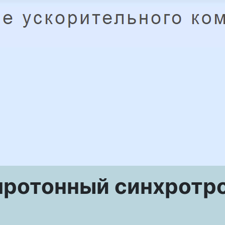
отонный синхротрон