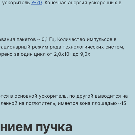
й ускоритель
У-70
. Конечная энергия ускоренных в
дования пакетов
0,1 Гц. Количество импульсов в
~
стационарный режим ряда технологических систем,
рено за один цикл от 2,0
10
до 9,0
x
x
11
тся в основной ускоритель, по другой выводится на
авленной на поглотитель, имеется зона площадью
15
~
нием пучка