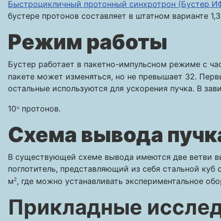
Быстроцикличный протонный синхротрон (Бустер И
бустере протонов составляет в штатном варианте 1,3
Режим работы
Бустер работает в пакетно-импульсном режиме с час
пакете может изменяться, но не превышает 32. Пер
остальные используются для ускорения пучка. В зав
10
протонов.
11
Схема вывода пучк
В существующей схеме вывода имеются две ветви выв
поглотитель, представляющий из себя стальной куб 
м
2
, где можно устанавливать экспериментальное обо
Прикладные исслед