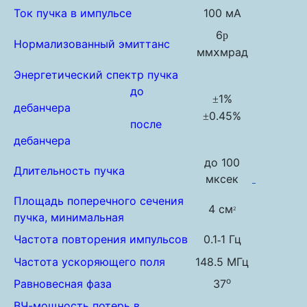
Ток пучка в импульсе
100 мА
6
p
Нормализованный эмиттанс
мм
мрад
x
Энергетический спектр пучка
до
1%
±
дебанчера
0.45%
±
после
дебанчера
до 100
Длительность пучка
мксек
Площадь поперечного сечения
4 см
2
пучка, минимальная
Частота повторения импульсов
0.1
1 Гц
-
Частота ускоряющего поля
148.5 МГц
o
Равновесная фаза
37
ВЧ-мощность потерь в