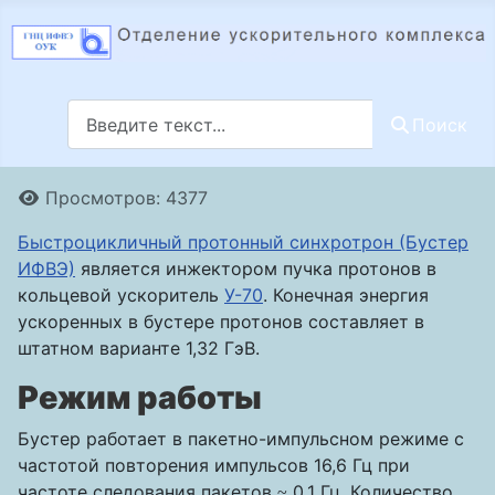
Поиск
Поиск
Информация о материале
Просмотров: 4377
Быстроцикличный протонный синхротрон (Бустер
ИФВЭ)
является инжектором пучка протонов в
кольцевой ускоритель
У-70
. Конечная энергия
ускоренных в бустере протонов составляет в
штатном варианте 1,32 ГэВ.
Режим работы
Бустер работает в пакетно-импульсном режиме с
частотой повторения импульсов 16,6 Гц при
частоте следования пакетов
0,1 Гц. Количество
~